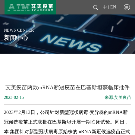
中
|
EN
NEWS CENTER
新闻中心
艾美疫苗两款mRNA新冠疫苗在巴基斯坦获临床批件
2023-02-15
来源:艾美疫苗
2023
年
2
月
13
日，公司针对新型冠状病毒 变异株的
mRNA
新
冠候选疫苗正式获批在巴基斯坦开展一期临床试验。同日，
本 集团针对新型冠状病毒原始株的
mRNA
新冠候选疫苗正式